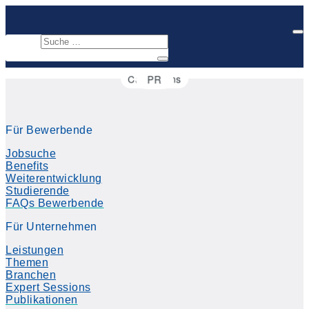
Campaigns
PR
Conversion
CRM
UX
E-Commerce
Lead Gen
Social Media
Copywriting
SEA/Ads
SEO
Newsletter
Content
Branding
Growth
Automation
Analytics
Für Bewerbende
Jobsuche
Benefits
Weiterentwicklung
Studierende
FAQs Bewerbende
Für Unternehmen
Leistungen
Themen
Branchen
Expert Sessions
Publikationen